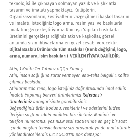
teknolojisi ile çıkmayan solmayan yazlık ve kışlık atkı
tasarım ve imalatı yapmaktayız. Kulüplerin,
Organizasyonların, Festivallerin vazgeçilmezi kaşkol tasarımı
ve imalatı, istediğiniz logo arma, resim yazı ve baskılarla
imalatını gerçekleştiriyoruz. Kumaşa Yapılan baskılarla
üretimini gerçekleştirdiğimiz atkı ve kaşkollar, görsel
anlamda sizin ihtiyaçlarına en güzel cevabı verecektir.
Dijital Baskılı Ürünlerde Tüm Baskılar (Renk değişimi, logo,
arma, numara, isim baskıları) VERİLEN FİYATA DAHİLDİR.
Atkı, 1.Kalite Ter Tutmaz
oQQo
Kumaş
Atkı, İnsan sağlığına zarar vermeyen eko-teks belgeli 1.Kalite
çıkmaz baskıdır.
Atkılarımızda renk, logo isteğiniz doğrultusunda imal edilir.
İmalatı Yapılmış benzeri ürünlerimizi
Referanslı
Ürünlerimiz
kategorisinde görebilirsiniz.
Beğendiğiniz ürün kodunu, renklerini ve adetlerini lütfen
iletişim sayfamızdaki mailden bize iletiniz. Mailinizi ve
telefon numaranızı yazınız.Mesai saatlerinde en geç bir saat
içinde müşteri temsilcilerimiz sizi arayarak ya da mail atarak
yönlendireceklerdir. 0212 5450110 pbx demspor