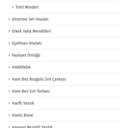
Tırtıl Minderi
Emzirme Set İmalatı
Erkek Yaka Mendilleri
Eşofman İmalatı
Faaliyet Önlüğü
HAKKINDA
Ham Bez Büzgülü Sırt Çantası
Ham Bez Sırt Torbası
Harfli Yastık
Havlu Bone
Hayvan Resimli Yastık