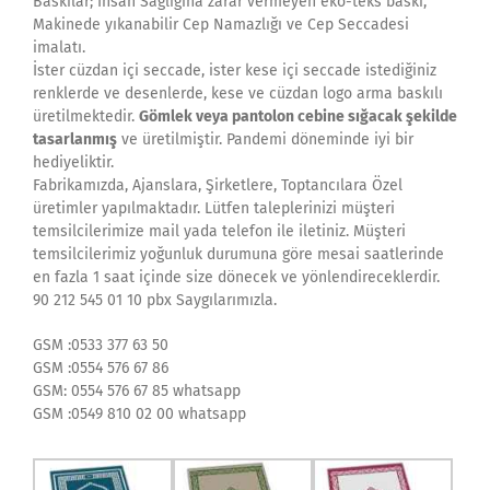
Baskılar; İnsan Sağlığına zarar vermeyen eko-teks baskı,
Makinede yıkanabilir Cep Namazlığı ve Cep Seccadesi
imalatı.
İster cüzdan içi seccade, ister kese içi seccade istediğiniz
renklerde ve desenlerde, kese ve cüzdan logo arma baskılı
üretilmektedir.
Gömlek veya pantolon cebine sığacak şekilde
tasarlanmış
ve üretilmiştir. Pandemi döneminde iyi bir
hediyeliktir.
Fabrikamızda, Ajanslara, Şirketlere, Toptancılara Özel
üretimler yapılmaktadır. Lütfen taleplerinizi müşteri
temsilcilerimize mail yada telefon ile iletiniz. Müşteri
temsilcilerimiz yoğunluk durumuna göre mesai saatlerinde
en fazla 1 saat içinde size dönecek ve yönlendireceklerdir.
90 212 545 01 10 pbx Saygılarımızla.
GSM :0533 377 63 50
GSM :0554 576 67 86
GSM: 0554 576 67 85 whatsapp
GSM :0549 810 02 00 whatsapp