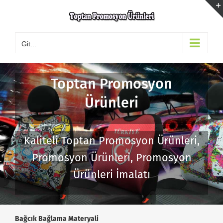
Skip
to
content
Git...
Toptan Promosyon
Ürünleri
Kaliteli Toptan Promosyon Ürünleri,
Promosyon Ürünleri, Promosyon
Ürünleri İmalatı
Bağcık Bağlama Materyali