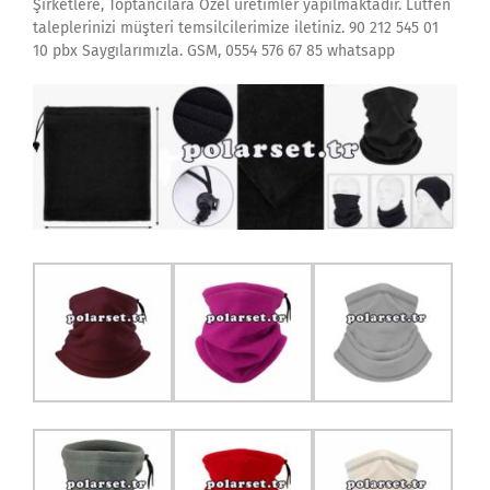
Şirketlere, Toptancılara Özel üretimler yapılmaktadır. Lütfen
taleplerinizi müşteri temsilcilerimize iletiniz. 90 212 545 01
10 pbx Saygılarımızla. GSM, 0554 576 67 85 whatsapp