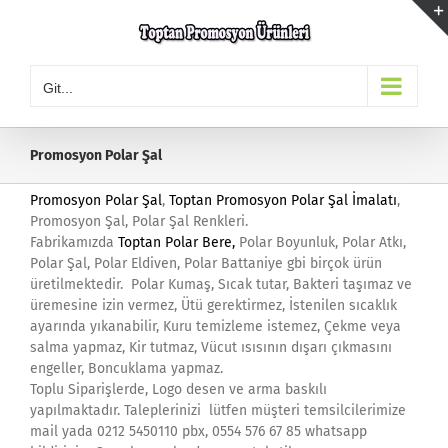
Skip
to
content
Git...
Promosyon Polar Şal
Promosyon Polar Şal
,
Toptan Promosyon Polar Şal İmalatı
,
Promosyon Şal, Polar Şal Renkleri.
Fabrikamızda
Toptan Polar Bere
,
Polar Boyunluk, Polar Atkı,
Polar Şal, Polar Eldiven, Polar Battaniye gbi birçok ürün
üretilmektedir. Polar Kumaş, Sıcak tutar, Bakteri taşımaz ve
üremesine izin vermez, Ütü gerektirmez, İstenilen sıcaklık
ayarında yıkanabilir, Kuru temizleme istemez, Çekme veya
salma yapmaz, Kir tutmaz, Vücut ısısının dışarı çıkmasını
engeller, Boncuklama yapmaz.
Toplu Siparişlerde, Logo desen ve arma baskılı
yapılmaktadır. Taleplerinizi lütfen müşteri temsilcilerimize
mail yada 0212 5450110 pbx, 0554 576 67 85 whatsapp