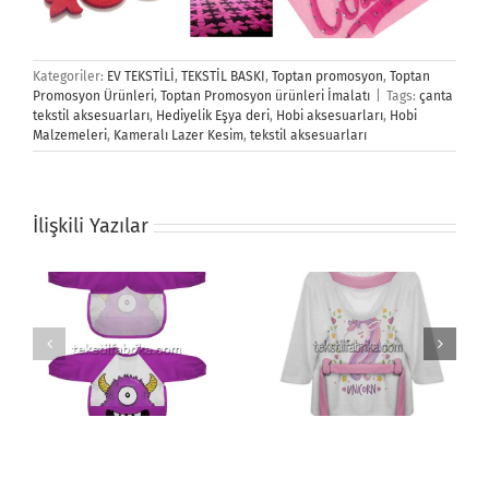
Kategoriler:
EV TEKSTİLİ
,
TEKSTİL BASKI
,
Toptan promosyon
,
Toptan
Promosyon Ürünleri
,
Toptan Promosyon ürünleri İmalatı
|
Tags:
çanta
tekstil aksesuarları
,
Hediyelik Eşya deri
,
Hobi aksesuarları
,
Hobi
Malzemeleri
,
Kameralı Lazer Kesim
,
tekstil aksesuarları
İlişkili Yazılar
Bebek Bornozu
Erkek Voleybol Forma