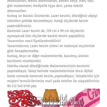
aksesuarları, tekstil aksesuarları, Baskılı Keçe, Harf, Yazı,
gibi malzemeler, Hediyelik Eşya deri, çanta tekstil
aksesuarları.
Kumaş ve Baskılı Ürünlerde, Lazer kesimi, dilediğiniz objeyi
istenilen şekilde kesmekteyiz. Hangi ölçülerde kesim
yaptırabilirsiniz.
Kameralı Lazer kesim de, 139 cm x 99 cm ölçülerini
aşmayacak tüm ölçülerde baskılı kesim yapabiliriz.
Tasarımları nasıl fiyatlandırabiliriz?
Tasarımlarınız, Lazer kesim süresi ve materyal seçiminize
göre hesaplanmakta.
Kumaş, Keçe ve diğer malzemelerde, basılmış ürünün
kesilmesi mümkündür.
Fabrika olarak dilediğinizde Malzemelerinizin kesimini
yapmaktayız. Talep halinde malzemelerinize önce dijital
baskı sonrada kameralı kesim, yapmaktayız. Talepleriniz için
müşteri temsilcilerimize mail yada telefon ile ulaşabilirsiniz.
90 212 545 0110 pbx