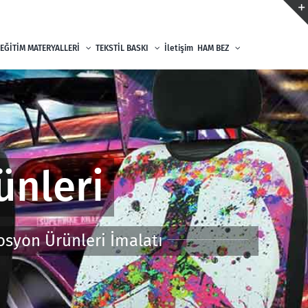
EĞİTİM MATERYALLERİ
TEKSTİL BASKI
İletişim
HAM BEZ
ünleri
osyon Ürünleri İmalatı