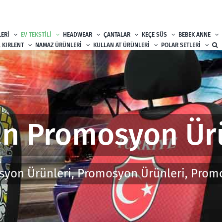
ERİ
EV TEKSTİLİ
HEADWEAR
ÇANTALAR
KEÇE SÜS
BEBEK ANNE
, KIRLENT
NAMAZ ÜRÜNLERİ
KULLAN AT ÜRÜNLERİ
POLAR SETLERİ
n Promosyon Ür
syon Ürünleri, Promosyon Ürünleri, Prom