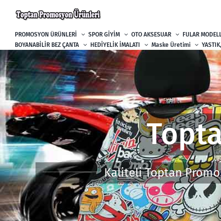
Skip
to
content
PROMOSYON ÜRÜNLERİ
SPOR GİYİM
OTO AKSESUAR
FULAR MODELL
BOYANABİLİR BEZ ÇANTA
HEDİYELİK İMALATI
Maske Üretimi
YASTIK
Topta
Kaliteli Toptan Promo