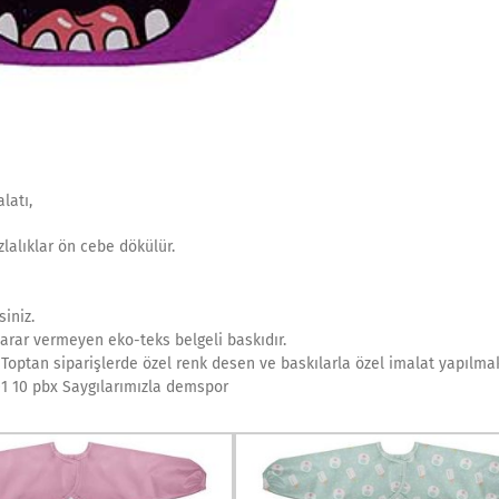
latı,
zlalıklar ön cebe dökülür.
iniz.
arar vermeyen eko-teks belgeli baskıdır.
r. Toptan siparişlerde özel renk desen ve baskılarla özel imalat yapılmak
 01 10 pbx Saygılarımızla demspor