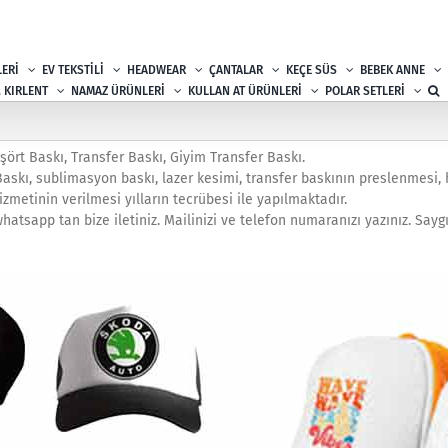
ERİ
EV TEKSTİLİ
HEADWEAR
ÇANTALAR
KEÇE SÜS
BEBEK ANNE
, KIRLENT
NAMAZ ÜRÜNLERİ
KULLAN AT ÜRÜNLERİ
POLAR SETLERİ
Tişört Baskı, Transfer Baskı, Giyim Transfer Baskı.
skı, sublimasyon baskı, lazer kesimi, transfer baskının preslenmesi, he
izmetinin verilmesi yılların tecrübesi ile yapılmaktadır.
hatsapp tan bize iletiniz. Mailinizi ve telefon numaranızı yazınız. Saygı