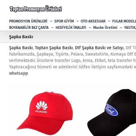
Skip
to
content
PROMOSYON ÜRÜNLERİ
SPOR GİYİM
OTO AKSESUAR
FULAR MODELL
BOYANABİLİR BEZ ÇANTA
HEDİYELİK İMALATI
Maske Üretimi
YASTIK
Şapka Baskı
Şapka Baskı
,
Toptan Şapka Baskı
,
Dtf Şapka Baskı ve Satışı
, Dtf 
Fabrikamızda, Şapkaya, Tişörte, Polara, Sweatshirte, Kumaşa Dtf Ba
verilmektedir. Ürünlere transfer Logo, Arma, Etiket, tela transfer h
Yaptıracağınız hizmeti ve adetlerini lütfen iletişim sayfamızdaki w
whatsapp