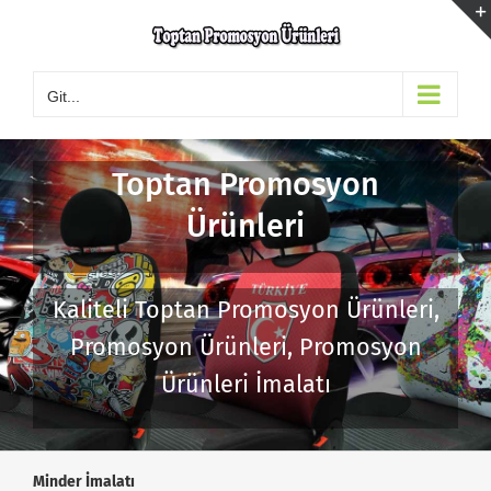
Skip
to
content
Git...
Toptan Promosyon
Ürünleri
Kaliteli Toptan Promosyon Ürünleri,
Promosyon Ürünleri, Promosyon
Ürünleri İmalatı
Minder İmalatı