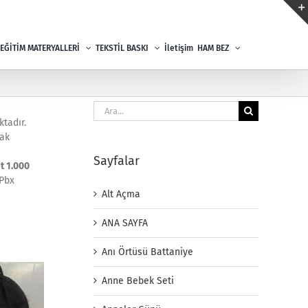
EĞİTİM MATERYALLERİ
TEKSTİL BASKI
İletişim
HAM BEZ
Ara:
tadır.
rak
Sayfalar
t 1.000
 Pbx
Alt Açma
ANA SAYFA
Anı Örtüsü Battaniye
Anne Bebek Seti