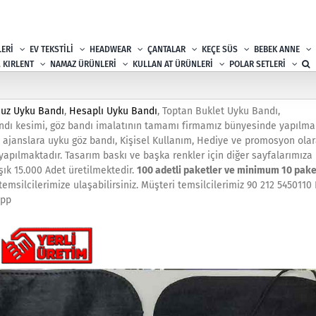
ERİ
EV TEKSTİLİ
HEADWEAR
ÇANTALAR
KEÇE SÜS
BEBEK ANNE
, KIRLENT
NAMAZ ÜRÜNLERİ
KULLAN AT ÜRÜNLERİ
POLAR SETLERİ
cuz Uyku Bandı
,
Hesaplı Uyku Bandı
, Toptan Buklet Uyku Bandı,
dı kesimi, göz bandı imalatının tamamı firmamız bünyesinde yapılmak
, ajanslara uyku göz bandı, Kişisel Kullanım, Hediye ve promosyon ola
 yapılmaktadır. Tasarım baskı ve başka renkler için diğer sayfalarımıza
ık 15.000 Adet üretilmektedir.
100 adetli paketler ve minimum 10 pake
temsilcilerimize ulaşabilirsiniz. Müşteri temsilcilerimiz 90 212 5450110
app