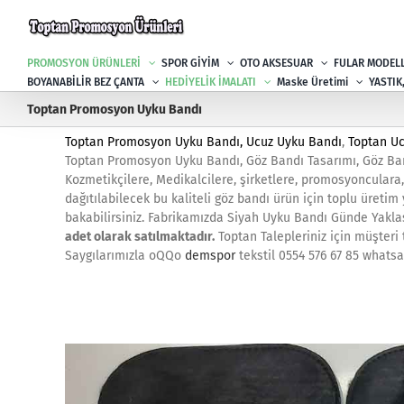
Skip
to
content
PROMOSYON ÜRÜNLERİ
SPOR GİYİM
OTO AKSESUAR
FULAR MODELL
BOYANABİLİR BEZ ÇANTA
HEDİYELİK İMALATI
Maske Üretimi
YASTIK
Toptan Promosyon Uyku Bandı
Toptan Promosyon Uyku Bandı,
Ucuz Uyku Bandı
,
Toptan U
Toptan Promosyon Uyku Bandı, Göz Bandı Tasarımı, Göz Ban
Kozmetikçilere, Medikalcilere, şirketlere, promosyonculara
dağıtılabilecek bu kaliteli göz bandı ürün için toplu üretim
bakabilirsiniz. Fabrikamızda Siyah Uyku Bandı Günde Yaklaş
adet olarak satılmaktadır.
Toptan Talepleriniz için müşteri 
Saygılarımızla oQQo
demspor
tekstil 0554 576 67 85 whats