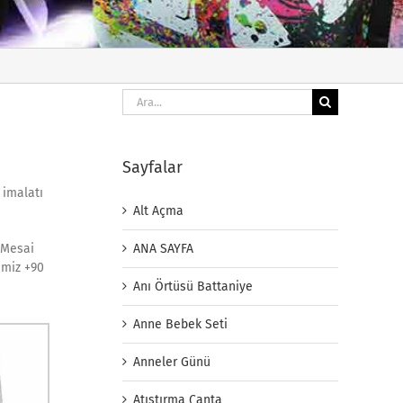
Ara:
Sayfalar
 imalatı
Alt Açma
ANA SAYFA
. Mesai
imiz +90
Anı Örtüsü Battaniye
Anne Bebek Seti
Anneler Günü
Atıştırma Çanta