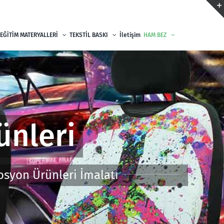
EĞİTİM MATERYALLERİ
TEKSTİL BASKI
İletişim
HAM BEZ
ünleri
osyon Ürünleri İmalatı