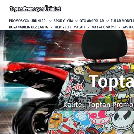
Skip
to
content
PROMOSYON ÜRÜNLERİ
SPOR GİYİM
OTO AKSESUAR
FULAR MODELL
BOYANABİLİR BEZ ÇANTA
HEDİYELİK İMALATI
Maske Üretimi
YASTIK
Topta
Kaliteli Toptan Promo