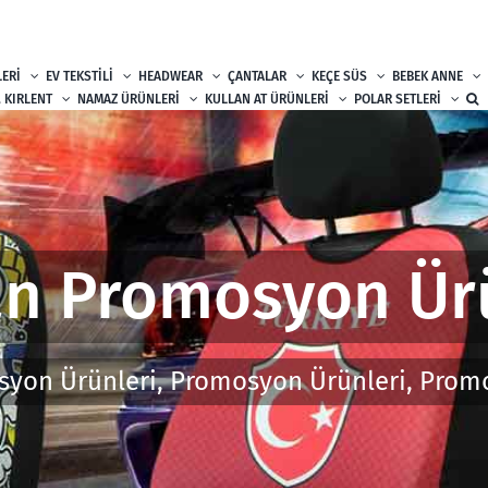
ERİ
EV TEKSTİLİ
HEADWEAR
ÇANTALAR
KEÇE SÜS
BEBEK ANNE
, KIRLENT
NAMAZ ÜRÜNLERİ
KULLAN AT ÜRÜNLERİ
POLAR SETLERİ
n Promosyon Ür
syon Ürünleri, Promosyon Ürünleri, Prom