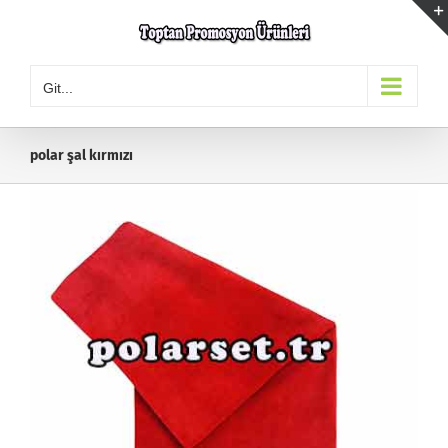
Skip
to
content
Git...
polar şal kırmızı