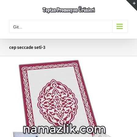
Skip
to
content
Git...
cep seccade seti-3