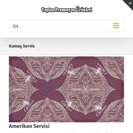
Skip
to
content
Git...
Kumaş Servis
Amerikan Servisi