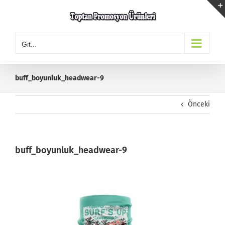
Skip
to
content
Git...
buff_boyunluk_headwear-9
Önceki
buff_boyunluk_headwear-9