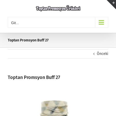
Skip
to
content
Git...
Toptan Promsyon Buff 27
Önceki
Toptan Promsyon Buff 27