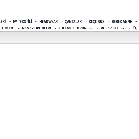
ERİ
EV TEKSTİLİ
HEADWEAR
ÇANTALAR
KEÇE SÜS
BEBEK ANNE
, KIRLENT
NAMAZ ÜRÜNLERİ
KULLAN AT ÜRÜNLERİ
POLAR SETLERİ