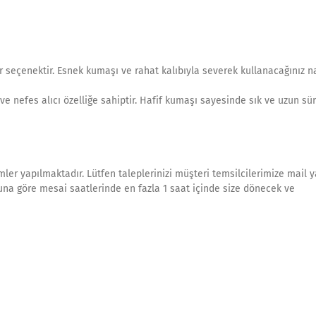
ir seçenektir. Esnek kumaşı ve rahat kalıbıyla severek kullanacağınız 
nefes alıcı özelliğe sahiptir. Hafif kumaşı sayesinde sık ve uzun sür
mler yapılmaktadır. Lütfen taleplerinizi müşteri temsilcilerimize mail 
muna göre mesai saatlerinde en fazla 1 saat içinde size dönecek ve