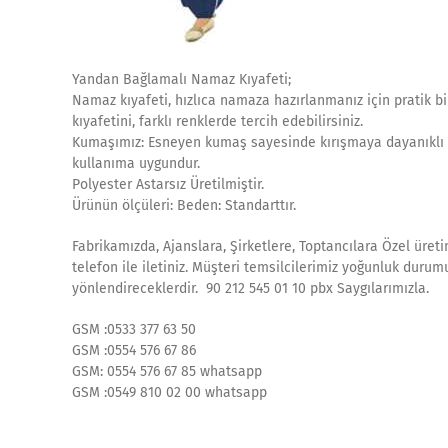
Yandan Bağlamalı Namaz Kıyafeti;
Namaz kıyafeti, hızlıca namaza hazırlanmanız için pratik b
kıyafetini, farklı renklerde tercih edebilirsiniz.
Kumaşımız: Esneyen kumaş sayesinde kırışmaya dayanıklı ve 
kullanıma uygundur.
Polyester Astarsız Üretilmiştir.
Ürünün ölçüleri: Beden: Standarttır.
Fabrikamızda, Ajanslara, Şirketlere, Toptancılara Özel üreti
telefon ile iletiniz. Müşteri temsilcilerimiz yoğunluk duru
yönlendireceklerdir. 90 212 545 01 10 pbx Saygılarımızla.
GSM :0533 377 63 50
GSM :0554 576 67 86
GSM: 0554 576 67 85 whatsapp
GSM :0549 810 02 00 whatsapp