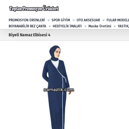
Skip
to
content
PROMOSYON ÜRÜNLERİ
SPOR GİYİM
OTO AKSESUAR
FULAR MODELL
BOYANABİLİR BEZ ÇANTA
HEDİYELİK İMALATI
Maske Üretimi
YASTIK
Biyeli Namaz Elbisesi 4