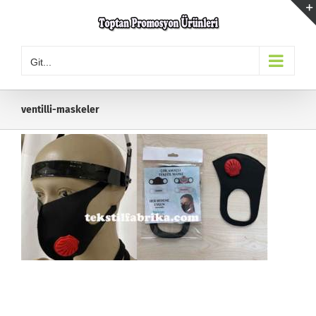
Skip
to
content
Git...
ventilli-maskeler