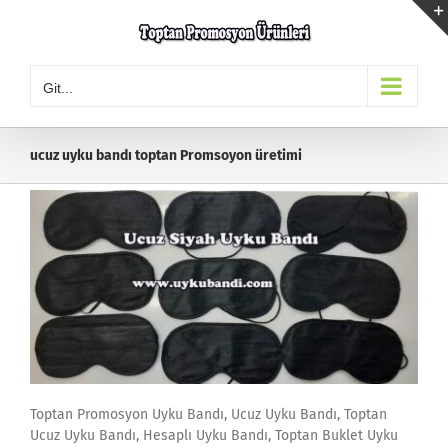
Skip
to
content
Git...
ucuz uyku bandı toptan Promsoyon üretimi
Toptan Promosyon Uyku Bandı, Ucuz Uyku Bandı, Toptan
Ucuz Uyku Bandı, Hesaplı Uyku Bandı, Toptan Buklet Uyku