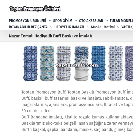
Skip
to
content
PROMOSYON ÜRÜNLERİ
SPOR GİYİM
OTO AKSESUAR
FULAR MODELL
BOYANABİLİR BEZ ÇANTA
HEDİYELİK İMALATI
Maske Üretimi
YASTIK
Nazar Temalı Hediyelik Buff Baskı ve İmalatı
Toptan Promosyon Buff, Toptan Baskılı Promosyon Buff İmala
Buff, baskılı buff tasarımı baskı ve imalatı. Fabrikamızda, 
mağazalarına, ajanslara, promosyonculara, İhracat ve topta
50 cm dir. +-1cm.
Buff Bandana imalatı, 1.kalite regule kumaş kullanmaktayız
Baskılarımız eko-teks belgeli insan sağlığına zarar vermey
Buff‘ı kaşkol, şapka, bandana, maske, saç bandı, güneş koruyu