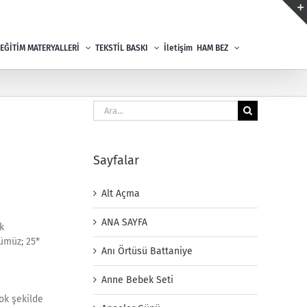
EĞİTİM MATERYALLERİ
TEKSTİL BASKI
İletişim
HAM BEZ
Ara:
Sayfalar
Alt Açma
ANA SAYFA
k
çümüz; 25*
Anı Örtüsü Battaniye
Anne Bebek Seti
çok şekilde