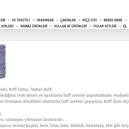
ERİ
EV TEKSTİLİ
HEADWEAR
ÇANTALAR
KEÇE SÜS
BEBEK ANNE
, KIRLENT
NAMAZ ÜRÜNLERİ
KULLAN AT ÜRÜNLERİ
POLAR SETLERİ
tı, Buff Satışı, Toptan Buff,
dilediğiniz renk desen ve baskılarla buff üretimi yapılmaktadır. Hediyeli
n firmalara diledikleri ebatlarda buff üretimi yapıyoruz. Buff Ürün öl
,
en, solmayan çıkmayan baskılardır.
cu, termal kaşkol, bere, fular, toka, bileklik, balaklava, atkı gibi bir