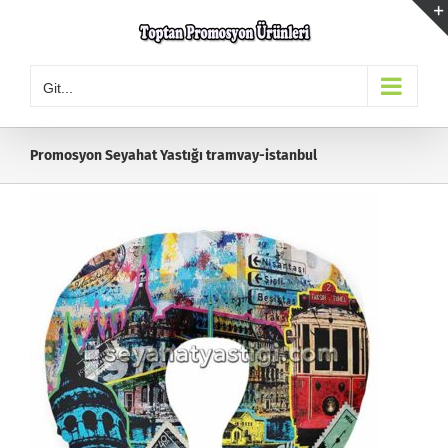
Skip
to
content
Git...
Promosyon Seyahat Yastığı tramvay-istanbul