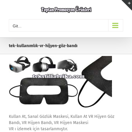
Skip
to
content
Git...
tek-kullanımlık-vr-hijyen-göz-bandı
Kullan At, Sanal Gözlük Maskesi, Kullan At VR Hijyen Göz
Bandı, VR Hijyen Bandı, VR Hijyen Maskesi
VR ı izlemek için tasarlanmıştır.