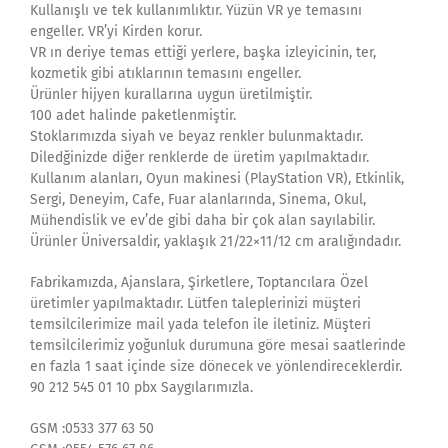
Kullanışlı ve tek kullanımlıktır. Yüzün VR ye temasını
engeller. VR’yi Kirden korur.
VR ın deriye temas ettiği yerlere, başka izleyicinin, ter,
kozmetik gibi atıklarının temasını engeller.
Ürünler hijyen kurallarına uygun üretilmiştir.
100 adet halinde paketlenmiştir.
Stoklarımızda siyah ve beyaz renkler bulunmaktadır.
Diledğinizde diğer renklerde de üretim yapılmaktadır.
Kullanım alanları, Oyun makinesi (PlayStation VR), Etkinlik,
Sergi, Deneyim, Cafe, Fuar alanlarında, Sinema, Okul,
Mühendislik ve ev’de gibi daha bir çok alan sayılabilir.
Ürünler Üniversaldir, yaklaşık 21/22×11/12 cm aralığındadır.
Fabrikamızda, Ajanslara, Şirketlere, Toptancılara Özel
üretimler yapılmaktadır. Lütfen taleplerinizi müşteri
temsilcilerimize mail yada telefon ile iletiniz. Müşteri
temsilcilerimiz yoğunluk durumuna göre mesai saatlerinde
en fazla 1 saat içinde size dönecek ve yönlendireceklerdir.
90 212 545 01 10 pbx Saygılarımızla.
GSM :0533 377 63 50