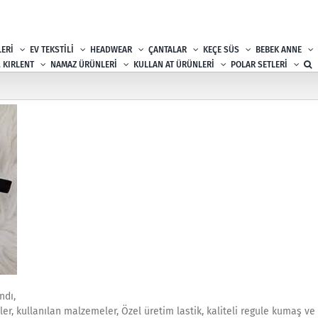
ERİ
EV TEKSTİLİ
HEADWEAR
ÇANTALAR
KEÇE SÜS
BEBEK ANNE
, KIRLENT
NAMAZ ÜRÜNLERİ
KULLAN AT ÜRÜNLERİ
POLAR SETLERİ
ndı,
r, kullanılan malzemeler, Özel üretim lastik, kaliteli regule kumaş ve 