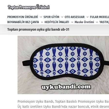
Skip
to
content
PROMOSYON ÜRÜNLERİ
SPOR GİYİM
OTO AKSESUAR
FULAR MODELL
BOYANABİLİR BEZ ÇANTA
HEDİYELİK İMALATI
Maske Üretimi
YASTIK
Toptan promosyon uyku göz bandı ub-31
Promosyon Uyku Bandı, Toptan Baskılı Promosyon Uyku Ba
Üç katlı üretilen Uyku Bandı‘nda nazar boncuk, etnik desenle