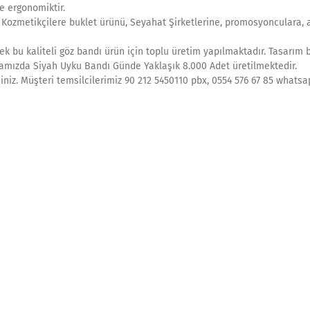
e ergonomiktir.
, Kozmetikçilere buklet ürünü, Seyahat Şirketlerine, promosyonculara, 
k bu kaliteli göz bandı ürün için toplu üretim yapılmaktadır. Tasarım 
rikamızda Siyah Uyku Bandı Günde Yaklaşık 8.000 Adet üretilmektedir.
siniz. Müşteri temsilcilerimiz 90 212 5450110 pbx, 0554 576 67 85 whats