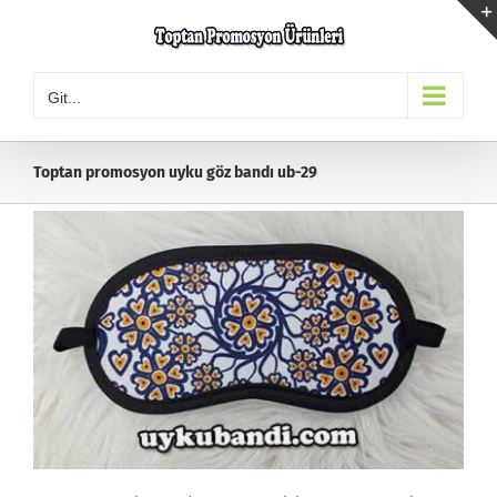
Skip
to
content
Git...
Toptan promosyon uyku göz bandı ub-29