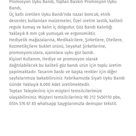
Promosyon Uyku Bandı, Toptan Baskılı Promosyon Uyku
Bandı,
Üç katlı üretilen Uyku Bandı‘nda nazar boncuk, etnik
desenler, kullanılan malzemeler, Özel üretim lastik, kaliteli
regule kumaş ve kalın iç dolgudur. Göz Bandı Kalınlığı
Yaklaşık 8 mm çok yumuşak ve ergonomiktir.
Hediyelik mağazalarına, Medikalcilere, Şirketlere, Otellere,
Kozmetikçilere buklet ürünü, Seyahat Şirketlerine,
promosyonculara, ajanslara uyku göz bandı.
Kişisel Kullanım, Hediye ve promosyon olarak
dağıtılabilecek bu kaliteli göz bandı ürün için toplu üretim
yapılmaktadır. Tasarım baskı ve başka renkler için diğer
sayfalarımıza bakabilirsiniz. Fabrikamızda Siyah Uyku Bandı
Günde Yaklaşık 8.000 Adet üretilmektedir.
Toptan Talepleriniz için müşteri temsilcilerimize
ulaşabilirsiniz. Müşteri temsilcilerimiz 90 212 5450110 pbx,
0554 576 67 85 whatsapp Saygılarımızla demspor tekstil.