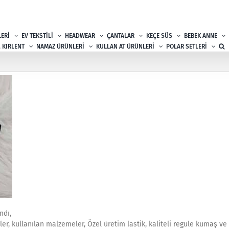
ERİ
EV TEKSTİLİ
HEADWEAR
ÇANTALAR
KEÇE SÜS
BEBEK ANNE
, KIRLENT
NAMAZ ÜRÜNLERİ
KULLAN AT ÜRÜNLERİ
POLAR SETLERİ
ndı,
r, kullanılan malzemeler, Özel üretim lastik, kaliteli regule kumaş ve 