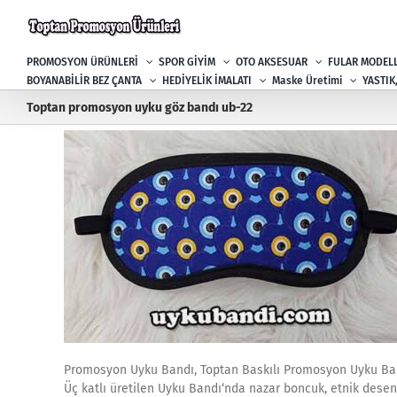
Skip
to
content
PROMOSYON ÜRÜNLERİ
SPOR GİYİM
OTO AKSESUAR
FULAR MODELL
BOYANABİLİR BEZ ÇANTA
HEDİYELİK İMALATI
Maske Üretimi
YASTIK
Toptan promosyon uyku göz bandı ub-22
Promosyon Uyku Bandı, Toptan Baskılı Promosyon Uyku Ba
Üç katlı üretilen Uyku Bandı‘nda nazar boncuk, etnik desenle