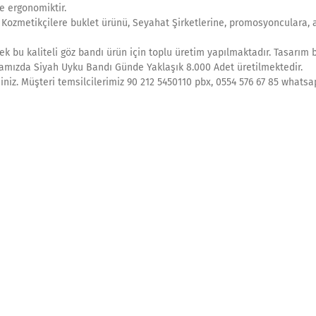
e ergonomiktir.
, Kozmetikçilere buklet ürünü, Seyahat Şirketlerine, promosyonculara, 
k bu kaliteli göz bandı ürün için toplu üretim yapılmaktadır. Tasarım 
rikamızda Siyah Uyku Bandı Günde Yaklaşık 8.000 Adet üretilmektedir.
siniz. Müşteri temsilcilerimiz 90 212 5450110 pbx, 0554 576 67 85 whats