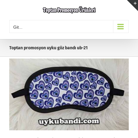
Skip
to
content
Git...
Toptan promosyon uyku göz bandı ub-21