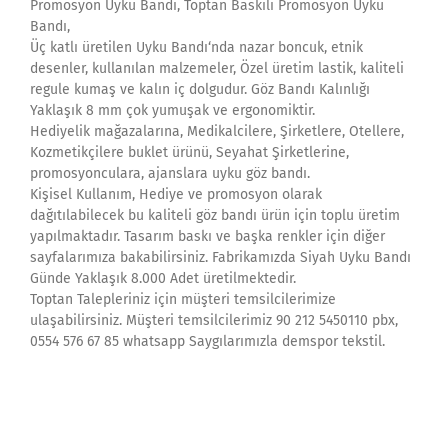
Promosyon Uyku Bandı, Toptan Baskılı Promosyon Uyku
Bandı,
Üç katlı üretilen Uyku Bandı‘nda nazar boncuk, etnik
desenler, kullanılan malzemeler, Özel üretim lastik, kaliteli
regule kumaş ve kalın iç dolgudur. Göz Bandı Kalınlığı
Yaklaşık 8 mm çok yumuşak ve ergonomiktir.
Hediyelik mağazalarına, Medikalcilere, Şirketlere, Otellere,
Kozmetikçilere buklet ürünü, Seyahat Şirketlerine,
promosyonculara, ajanslara uyku göz bandı.
Kişisel Kullanım, Hediye ve promosyon olarak
dağıtılabilecek bu kaliteli göz bandı ürün için toplu üretim
yapılmaktadır. Tasarım baskı ve başka renkler için diğer
sayfalarımıza bakabilirsiniz. Fabrikamızda Siyah Uyku Bandı
Günde Yaklaşık 8.000 Adet üretilmektedir.
Toptan Talepleriniz için müşteri temsilcilerimize
ulaşabilirsiniz. Müşteri temsilcilerimiz 90 212 5450110 pbx,
0554 576 67 85 whatsapp Saygılarımızla demspor tekstil.