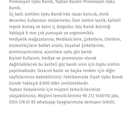
Promosyon Uyku Bandı, Toptan Baskılı Promosyon Uyku
Bandı,
Üç katlı üretilen Uyku Bandı‘nda nazar boncuk, etnik
desenler, kullanılan malzemeler, Özel üretim lastik, kaliteli
regule kumaş ve kalın iç dolgudur. Göz Bandı Kalınlığı
Yaklaşık 8 mm çok yumuşak ve ergonomiktir.
Hediyelik mağazalarına, Medikalcilere, Şirketlere, Otellere,
Kozmetikçilere buklet ürünü, Seyahat Şirketlerine,
promosyonculara, ajanslara uyku göz bandı.
Kişisel Kullanım, Hediye ve promosyon olarak
dağıtılabilecek bu kaliteli göz bandı ürün için toplu üretim
yapılmaktadır. Tasarım baskı ve başka renkler için diğer
sayfalarımıza bakabilirsiniz. Fabrikamızda Siyah Uyku Bandı
Günde Yaklaşık 8.000 Adet üretilmektedir.
Toptan Talepleriniz için müşteri temsilcilerimize
ulaşabilirsiniz. Müşteri temsilcilerimiz 90 212 5450110 pbx,
0554 576 67 85 whatsapp Saygılarımızla demspor tekstil.