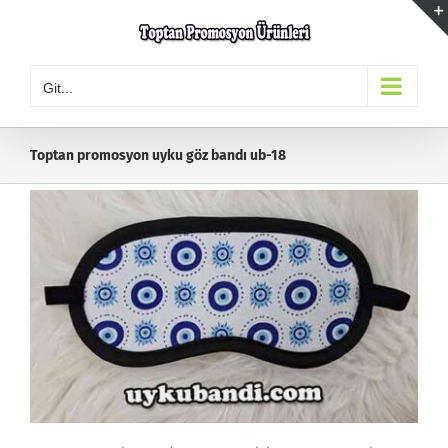
Skip
to
content
Git...
Toptan promosyon uyku göz bandı ub-18