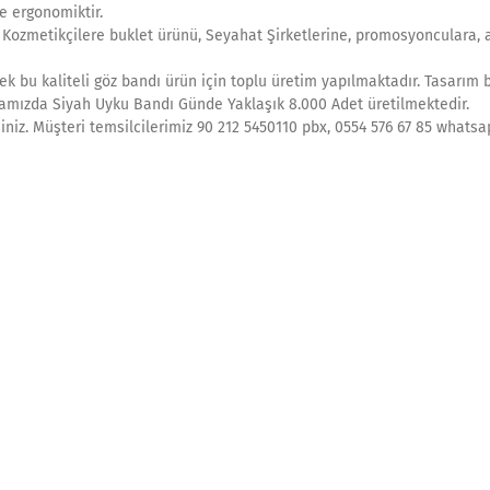
e ergonomiktir.
, Kozmetikçilere buklet ürünü, Seyahat Şirketlerine, promosyonculara, 
k bu kaliteli göz bandı ürün için toplu üretim yapılmaktadır. Tasarım 
rikamızda Siyah Uyku Bandı Günde Yaklaşık 8.000 Adet üretilmektedir.
siniz. Müşteri temsilcilerimiz 90 212 5450110 pbx, 0554 576 67 85 whats