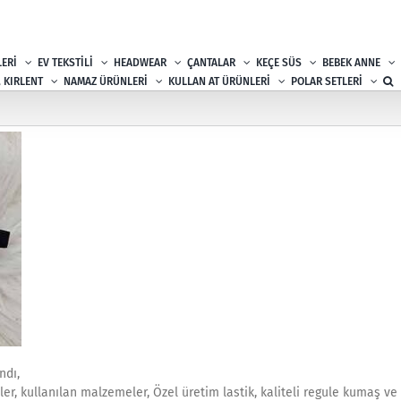
ERİ
EV TEKSTİLİ
HEADWEAR
ÇANTALAR
KEÇE SÜS
BEBEK ANNE
, KIRLENT
NAMAZ ÜRÜNLERİ
KULLAN AT ÜRÜNLERİ
POLAR SETLERİ
ndı,
r, kullanılan malzemeler, Özel üretim lastik, kaliteli regule kumaş ve 