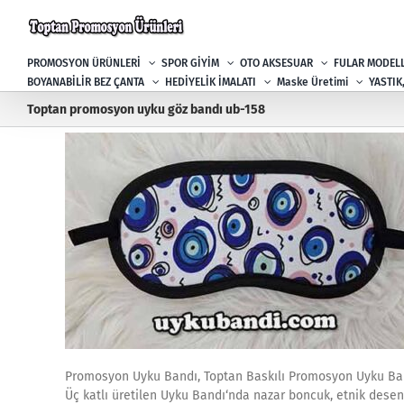
Skip
to
content
PROMOSYON ÜRÜNLERİ
SPOR GİYİM
OTO AKSESUAR
FULAR MODELL
BOYANABİLİR BEZ ÇANTA
HEDİYELİK İMALATI
Maske Üretimi
YASTIK
Toptan promosyon uyku göz bandı ub-158
Promosyon Uyku Bandı, Toptan Baskılı Promosyon Uyku Ba
Üç katlı üretilen Uyku Bandı‘nda nazar boncuk, etnik desenle