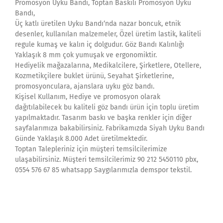
Promosyon Uyku Bandı, Toptan Baskılı Promosyon Uyku
Bandı,
Üç katlı üretilen Uyku Bandı‘nda nazar boncuk, etnik
desenler, kullanılan malzemeler, Özel üretim lastik, kaliteli
regule kumaş ve kalın iç dolgudur. Göz Bandı Kalınlığı
Yaklaşık 8 mm çok yumuşak ve ergonomiktir.
Hediyelik mağazalarına, Medikalcilere, Şirketlere, Otellere,
Kozmetikçilere buklet ürünü, Seyahat Şirketlerine,
promosyonculara, ajanslara uyku göz bandı.
Kişisel Kullanım, Hediye ve promosyon olarak
dağıtılabilecek bu kaliteli göz bandı ürün için toplu üretim
yapılmaktadır. Tasarım baskı ve başka renkler için diğer
sayfalarımıza bakabilirsiniz. Fabrikamızda Siyah Uyku Bandı
Günde Yaklaşık 8.000 Adet üretilmektedir.
Toptan Talepleriniz için müşteri temsilcilerimize
ulaşabilirsiniz. Müşteri temsilcilerimiz 90 212 5450110 pbx,
0554 576 67 85 whatsapp Saygılarımızla demspor tekstil.