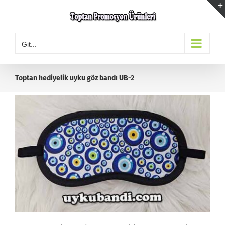
Skip
to
content
Git...
Toptan hediyelik uyku göz bandı UB-2