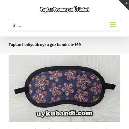
Skip
to
content
Git...
Toptan hediyelik uyku göz bandı ub-169