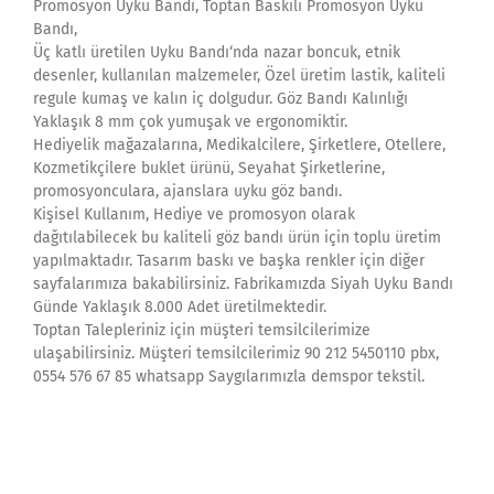
Promosyon Uyku Bandı, Toptan Baskılı Promosyon Uyku
Bandı,
Üç katlı üretilen Uyku Bandı‘nda nazar boncuk, etnik
desenler, kullanılan malzemeler, Özel üretim lastik, kaliteli
regule kumaş ve kalın iç dolgudur. Göz Bandı Kalınlığı
Yaklaşık 8 mm çok yumuşak ve ergonomiktir.
Hediyelik mağazalarına, Medikalcilere, Şirketlere, Otellere,
Kozmetikçilere buklet ürünü, Seyahat Şirketlerine,
promosyonculara, ajanslara uyku göz bandı.
Kişisel Kullanım, Hediye ve promosyon olarak
dağıtılabilecek bu kaliteli göz bandı ürün için toplu üretim
yapılmaktadır. Tasarım baskı ve başka renkler için diğer
sayfalarımıza bakabilirsiniz. Fabrikamızda Siyah Uyku Bandı
Günde Yaklaşık 8.000 Adet üretilmektedir.
Toptan Talepleriniz için müşteri temsilcilerimize
ulaşabilirsiniz. Müşteri temsilcilerimiz 90 212 5450110 pbx,
0554 576 67 85 whatsapp Saygılarımızla demspor tekstil.