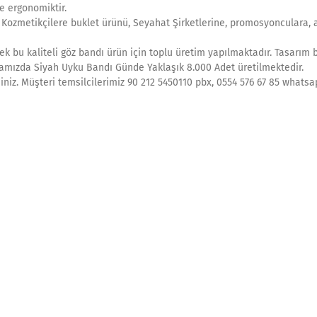
e ergonomiktir.
, Kozmetikçilere buklet ürünü, Seyahat Şirketlerine, promosyonculara, 
k bu kaliteli göz bandı ürün için toplu üretim yapılmaktadır. Tasarım 
rikamızda Siyah Uyku Bandı Günde Yaklaşık 8.000 Adet üretilmektedir.
siniz. Müşteri temsilcilerimiz 90 212 5450110 pbx, 0554 576 67 85 whats