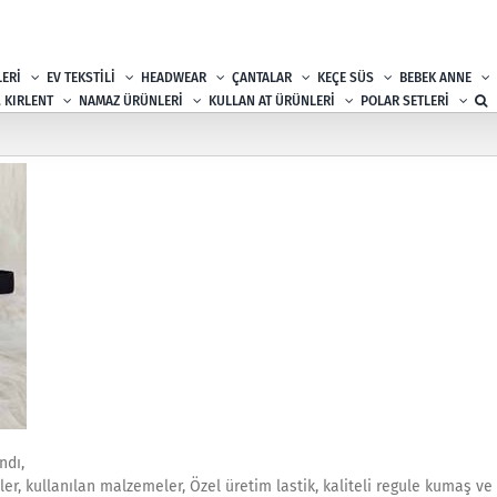
ERİ
EV TEKSTİLİ
HEADWEAR
ÇANTALAR
KEÇE SÜS
BEBEK ANNE
, KIRLENT
NAMAZ ÜRÜNLERİ
KULLAN AT ÜRÜNLERİ
POLAR SETLERİ
ndı,
r, kullanılan malzemeler, Özel üretim lastik, kaliteli regule kumaş ve 