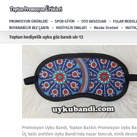
Skip
to
content
PROMOSYON ÜRÜNLERİ
SPOR GİYİM
OTO AKSESUAR
FULAR MODELL
BOYANABİLİR BEZ ÇANTA
HEDİYELİK İMALATI
Maske Üretimi
YASTIK
Toptan hediyelik uyku göz bandı ub-12
Promosyon Uyku Bandı, Toptan Baskılı Promosyon Uyku Ba
Üç katlı üretilen Uyku Bandı‘nda nazar boncuk, etnik desenle