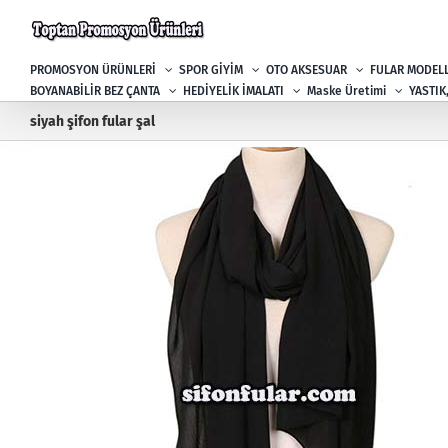
Skip
to
content
PROMOSYON ÜRÜNLERİ
SPOR GİYİM
OTO AKSESUAR
FULAR MODELL
BOYANABİLİR BEZ ÇANTA
HEDİYELİK İMALATI
Maske Üretimi
YASTIK
siyah şifon fular şal