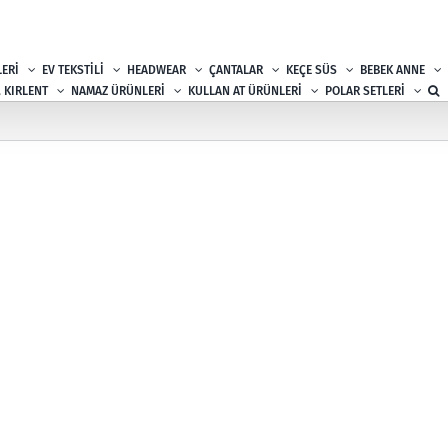
ERİ
EV TEKSTİLİ
HEADWEAR
ÇANTALAR
KEÇE SÜS
BEBEK ANNE
, KIRLENT
NAMAZ ÜRÜNLERİ
KULLAN AT ÜRÜNLERİ
POLAR SETLERİ