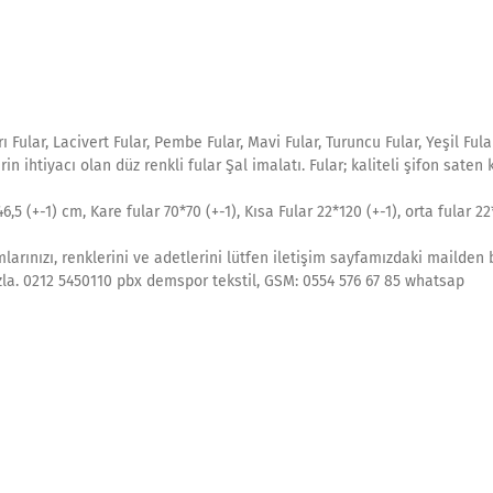
Fular, Lacivert Fular, Pembe Fular, Mavi Fular, Turuncu Fular, Yeşil Fula
in ihtiyacı olan düz renkli fular Şal imalatı. Fular; kaliteli şifon saten
46,5 (+-1) cm, Kare fular 70*70 (+-1), Kısa Fular 22*120 (+-1), orta fular 2
larınızı, renklerini ve adetlerini lütfen iletişim sayfamızdaki mailden 
mızla. 0212 5450110 pbx demspor tekstil, GSM: 0554 576 67 85 whatsap