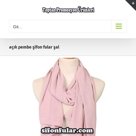
Skip
to
content
Git...
açık pembe şifon fular şal