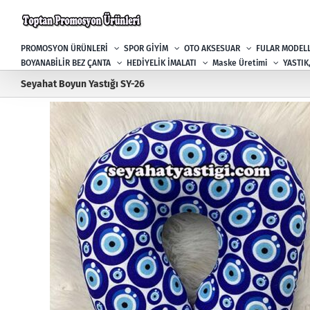
Skip
to
content
PROMOSYON ÜRÜNLERİ
SPOR GİYİM
OTO AKSESUAR
FULAR MODELL
BOYANABİLİR BEZ ÇANTA
HEDİYELİK İMALATI
Maske Üretimi
YASTIK
Seyahat Boyun Yastığı SY-26