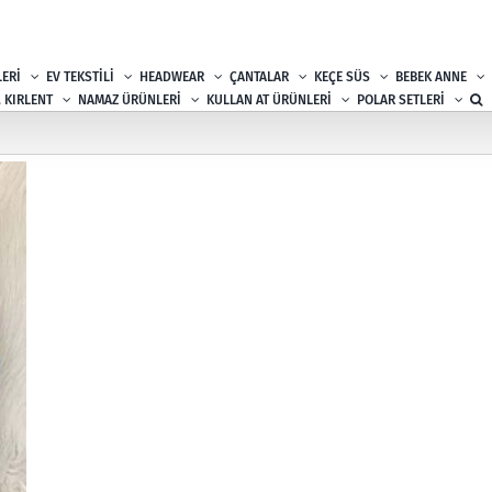
ERİ
EV TEKSTİLİ
HEADWEAR
ÇANTALAR
KEÇE SÜS
BEBEK ANNE
, KIRLENT
NAMAZ ÜRÜNLERİ
KULLAN AT ÜRÜNLERİ
POLAR SETLERİ