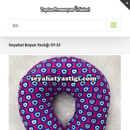
Skip
to
content
Git...
Seyahat Boyun Yastığı SY-23