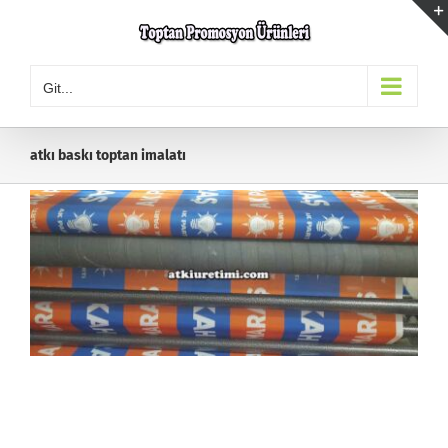
Skip
to
content
Git...
atkı baskı toptan imalatı