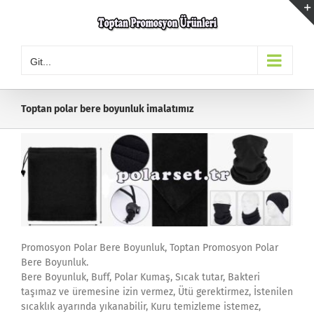
Skip
to
content
Git...
Toptan polar bere boyunluk imalatımız
Promosyon Polar Bere Boyunluk, Toptan Promosyon Polar
Bere Boyunluk.
Bere Boyunluk, Buff, Polar Kumaş, Sıcak tutar, Bakteri
taşımaz ve üremesine izin vermez, Ütü gerektirmez, İstenilen
sıcaklık ayarında yıkanabilir, Kuru temizleme istemez,