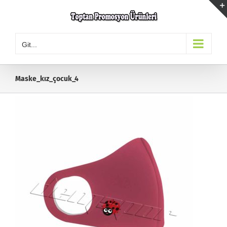
Skip
to
content
Git...
Maske_kız_çocuk_4