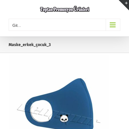
Skip
to
content
Git...
Maske_erkek_çocuk_3