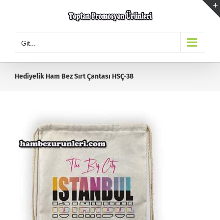
Skip
to
content
Git...
Hediyelik Ham Bez Sırt Çantası HSÇ-38