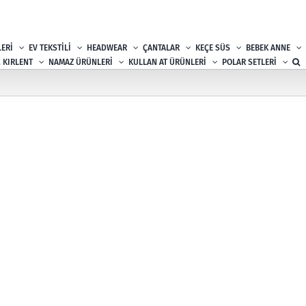
ERİ
EV TEKSTİLİ
HEADWEAR
ÇANTALAR
KEÇE SÜS
BEBEK ANNE
, KIRLENT
NAMAZ ÜRÜNLERİ
KULLAN AT ÜRÜNLERİ
POLAR SETLERİ