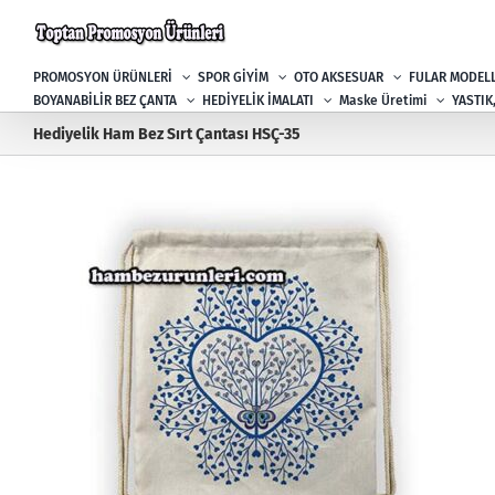
Skip
to
content
PROMOSYON ÜRÜNLERİ
SPOR GİYİM
OTO AKSESUAR
FULAR MODELL
BOYANABİLİR BEZ ÇANTA
HEDİYELİK İMALATI
Maske Üretimi
YASTIK
Hediyelik Ham Bez Sırt Çantası HSÇ-35