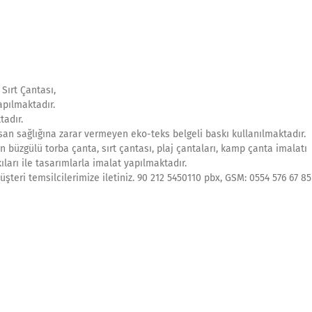
Sırt Çantası,
apılmaktadır.
tadır.
an sağlığına zarar vermeyen eko-teks belgeli baskı kullanılmaktadır.
n büzgülü torba çanta, sırt çantası, plaj çantaları, kamp çanta imalatı
ıları ile tasarımlarla imalat yapılmaktadır.
şteri temsilcilerimize iletiniz. 90 212 5450110 pbx, GSM: 0554 576 67 85