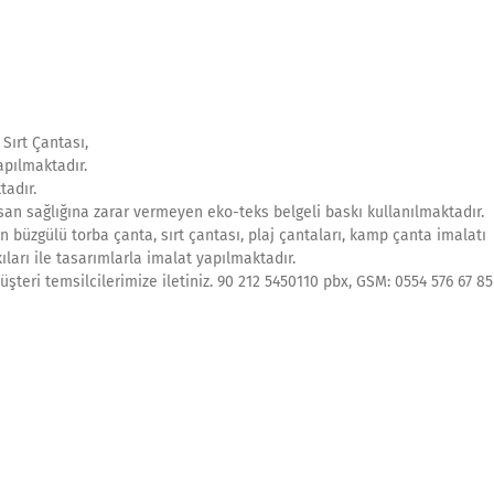
Sırt Çantası,
apılmaktadır.
tadır.
an sağlığına zarar vermeyen eko-teks belgeli baskı kullanılmaktadır.
n büzgülü torba çanta, sırt çantası, plaj çantaları, kamp çanta imalatı
ıları ile tasarımlarla imalat yapılmaktadır.
şteri temsilcilerimize iletiniz. 90 212 5450110 pbx, GSM: 0554 576 67 85