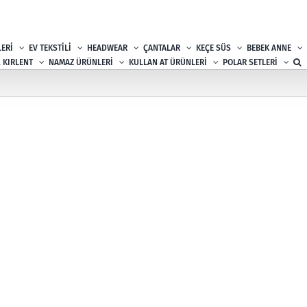
ERİ
EV TEKSTİLİ
HEADWEAR
ÇANTALAR
KEÇE SÜS
BEBEK ANNE
, KIRLENT
NAMAZ ÜRÜNLERİ
KULLAN AT ÜRÜNLERİ
POLAR SETLERİ