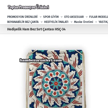
Skip
to
content
PROMOSYON ÜRÜNLERİ
SPOR GİYİM
OTO AKSESUAR
FULAR MODELL
BOYANABİLİR BEZ ÇANTA
HEDİYELİK İMALATI
Maske Üretimi
YASTIK
Hediyelik Ham Bez Sırt Çantası HSÇ-34