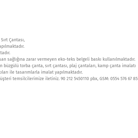
Sırt Çantası,
apılmaktadır.
tadır.
an sağlığına zarar vermeyen eko-teks belgeli baskı kullanılmaktadır.
n büzgülü torba çanta, sırt çantası, plaj çantaları, kamp çanta imalatı
ıları ile tasarımlarla imalat yapılmaktadır.
şteri temsilcilerimize iletiniz. 90 212 5450110 pbx, GSM: 0554 576 67 85