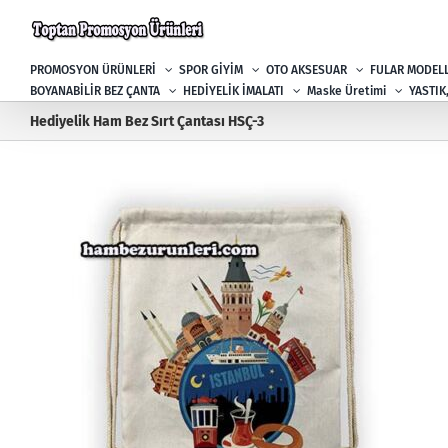
Skip
to
content
PROMOSYON ÜRÜNLERİ
SPOR GİYİM
OTO AKSESUAR
FULAR MODELL
BOYANABİLİR BEZ ÇANTA
HEDİYELİK İMALATI
Maske Üretimi
YASTIK
Hediyelik Ham Bez Sırt Çantası HSÇ-3