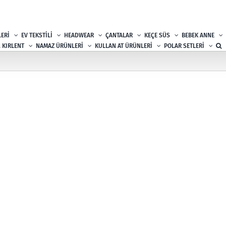
ERİ
EV TEKSTİLİ
HEADWEAR
ÇANTALAR
KEÇE SÜS
BEBEK ANNE
, KIRLENT
NAMAZ ÜRÜNLERİ
KULLAN AT ÜRÜNLERİ
POLAR SETLERİ