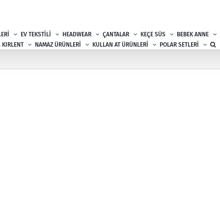
ERİ
EV TEKSTİLİ
HEADWEAR
ÇANTALAR
KEÇE SÜS
BEBEK ANNE
, KIRLENT
NAMAZ ÜRÜNLERİ
KULLAN AT ÜRÜNLERİ
POLAR SETLERİ