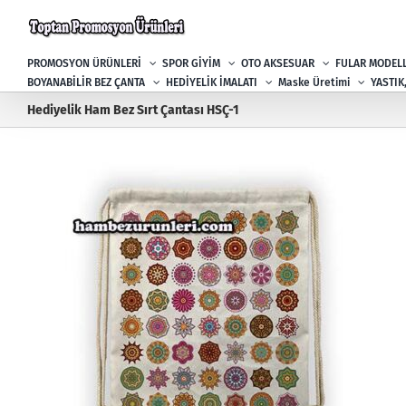
Skip
to
content
PROMOSYON ÜRÜNLERİ
SPOR GİYİM
OTO AKSESUAR
FULAR MODELL
BOYANABİLİR BEZ ÇANTA
HEDİYELİK İMALATI
Maske Üretimi
YASTIK
Hediyelik Ham Bez Sırt Çantası HSÇ-1