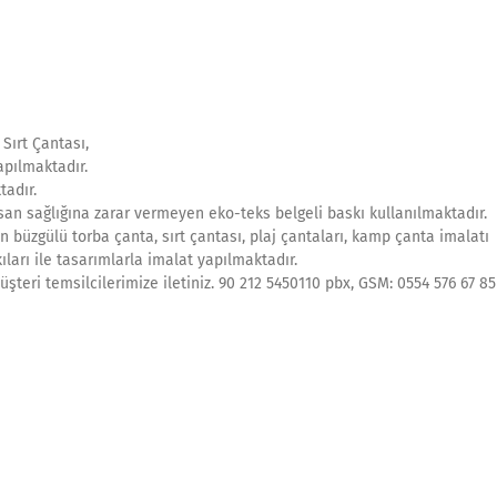
Sırt Çantası,
apılmaktadır.
tadır.
an sağlığına zarar vermeyen eko-teks belgeli baskı kullanılmaktadır.
n büzgülü torba çanta, sırt çantası, plaj çantaları, kamp çanta imalatı
ıları ile tasarımlarla imalat yapılmaktadır.
şteri temsilcilerimize iletiniz. 90 212 5450110 pbx, GSM: 0554 576 67 85