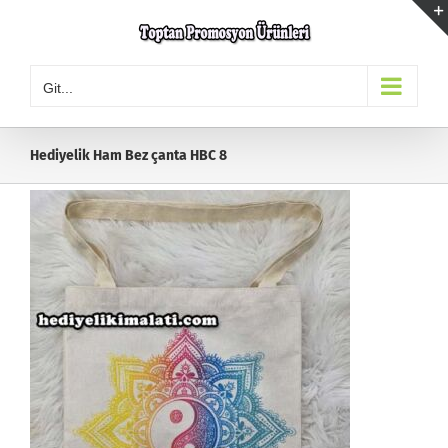
Skip
to
content
Git...
Hediyelik Ham Bez çanta HBC 8