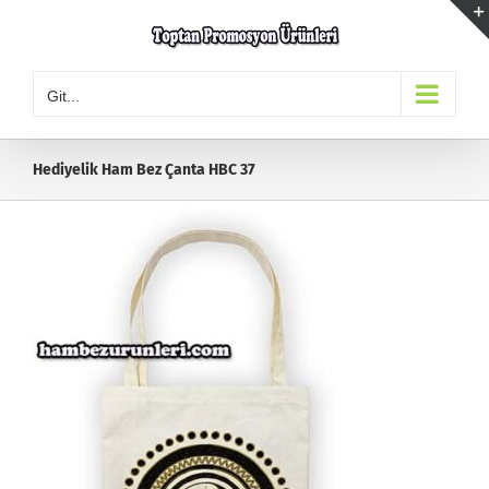
Skip
to
content
Git...
Hediyelik Ham Bez Çanta HBC 37