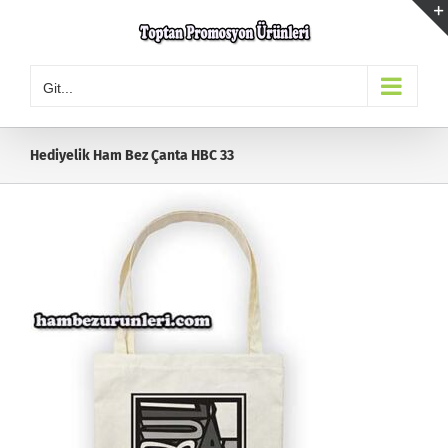
Skip
to
content
Git...
Hediyelik Ham Bez Çanta HBC 33