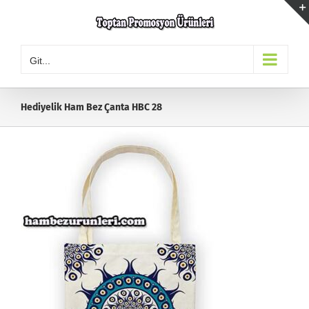
Skip
to
content
Git...
Hediyelik Ham Bez Çanta HBC 28