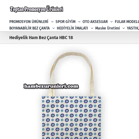
Skip
to
content
PROMOSYON ÜRÜNLERİ
SPOR GİYİM
OTO AKSESUAR
FULAR MODELL
BOYANABİLİR BEZ ÇANTA
HEDİYELİK İMALATI
Maske Üretimi
YASTIK
Hediyelik Ham Bez Çanta HBC 18