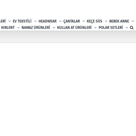
ERİ
EV TEKSTİLİ
HEADWEAR
ÇANTALAR
KEÇE SÜS
BEBEK ANNE
, KIRLENT
NAMAZ ÜRÜNLERİ
KULLAN AT ÜRÜNLERİ
POLAR SETLERİ