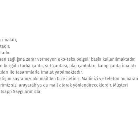
 imalatı,
adır.
tadır.
an sağlığına zarar vermeyen eko-teks belgeli baskı kullanılmaktadır.
n büzgülü torba çanta, sırt çantası, plaj çantaları, kamp çanta imalatı
ıları ile tasarımlarla imalat yapılmaktadır.
etişim sayfamızdaki mailden bize iletiniz. Mailinizi ve telefon numaranı
rimiz sizi arayarak ya da mail atarak yönlendireceklerdir. Müşteri
atsapp Saygılarımızla.